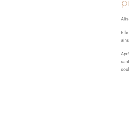
p
Alis
Elle
ains
Aprè
sant
soul